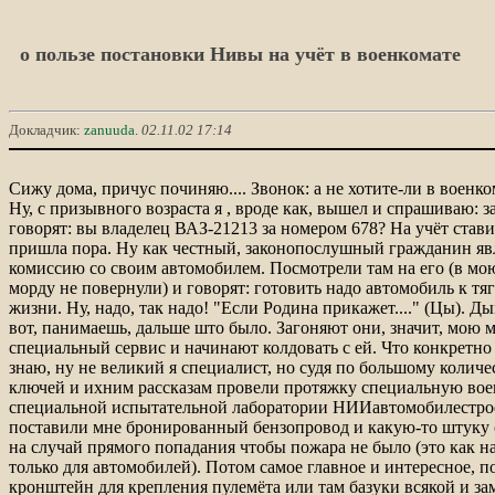
о пользе постановки Нивы на учёт в военкомате
Докладчик:
zanuuda
.
02.11.02 17:14
Сижу дома, причус починяю.... Звонок: а не хотите-ли в военко
Ну, с призывного возраста я , вроде как, вышел и спрашиваю: з
говорят: вы владелец ВАЗ-21213 за номером 678? На учёт стави
пришла пора. Ну как честный, законопослушный гражданин я
комиссию со своим автомобилем. Посмотрели там на его (в мо
морду не повернули) и говорят: готовить надо автомобиль к тя
жизни. Ну, надо, так надо! "Если Родина прикажет...." (Цы). Ды
вот, панимаешь, дальше што было. Загоняют они, значит, мою 
специальный сервис и начинают колдовать с ей. Что конкретно 
знаю, ну не великий я специалист, но судя по большому количе
ключей и ихним рассказам провели протяжку специальную во
специальной испытательной лаборатории НИИавтомобилестроен
поставили мне бронированный бензопровод и какую-то штуку 
на случай прямого попадания чтобы пожара не было (это как на
только для автомобилей). Потом самое главное и интересное, п
кронштейн для крепления пулемёта или там базуки всякой и з