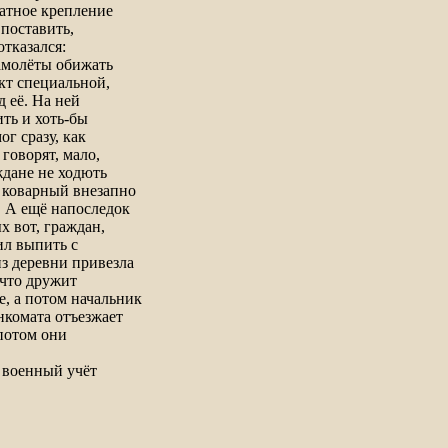
татное крепление
 поставить,
отказался:
самолёты обижать
кт специальной,
 её. На ней
ить и хоть-бы
г сразу, как
говорят, мало,
ждане не ходють
г коварный внезапно
т! А ещё напоследок
х вот, граждан,
ил выпить с
из деревни привезла
 что дружит
, а потом начальник
нкомата отъезжает
 потом они
а военный учёт