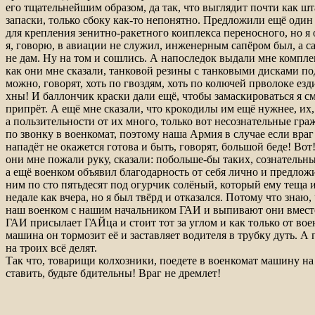
его тщательнейшим образом, да так, что выглядит почти как ш
запаски, только сбоку как-то непонятно. Предложили ещё один
для крепления зенитно-ракетного коиплекса переносного, но я 
я, говорю, в авиации не служил, инженерным сапёром был, а 
не дам. Ну на том и сошлись. А напоследок выдали мне компле
как они мне сказали, танковой резины с танковыми дисками под
можно, говорят, хоть по гвоздям, хоть по колючей прволоке езд
хны! И баллончик краски дали ещё, чтобы замаскироваться я смо
припрёт. А ещё мне сказали, что крокодилы им ещё нужнее, их, 
а пользительности от их много, только вот несознательные гра
по звонку в военкомат, поэтому наша Армия в случае если вра
нападёт не окажется готова и быть, говорят, большой беде! Во
они мне пожали руку, сказали: побольше-бы таких, сознательны
а ещё военком объявил благодарность от себя лично и предлож
ним по сто пятьдесят под огурчик солёный, который ему теща 
недале как вчера, но я был твёрд и отказался. Потому что знаю,
наш военком с нашим начальником ГАИ и выпивают они вместе
ГАИ присылает ГАЙца и стоит тот за углом и как только от вое
машина он тормозит её и заставляет водителя в трубку дуть. А
на троих всё делят.
Так что, товарищи колхозники, поедете в военкомат машину н
ставить, будьте бдительны! Враг не дремлет!