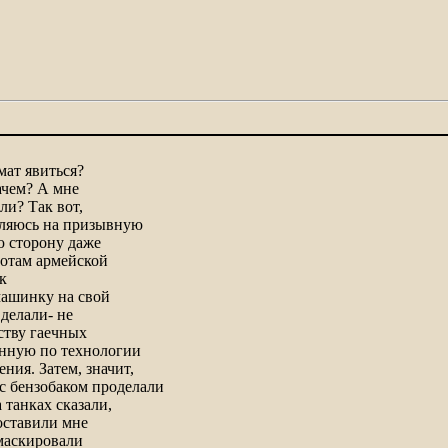
мат явиться?
ачем? А мне
ли? Так вот,
вляюсь на призывную
ю сторону даже
готам армейской
к
машинку на свой
делали- не
ству гаечных
енную по технологии
ия. Затем, значит,
с бензобаком проделали
 танках сказали,
оставили мне
амаскировали