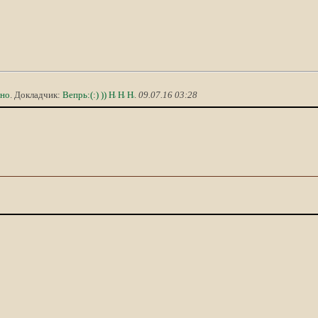
дно
. Докладчик:
Вепрь:(:) ))
.
09.07.16 03:28