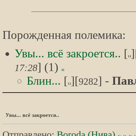
Порожденная полемика:
Увы... всё закроется..
[
]
] (1)
17:28
Блин...
[
][
] -
Пав
9282
Увы... всё закроется..
Отправлено:
Boroda (Нива)